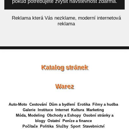
pokud potřebujete zvýšit návštěvnost zdarma.
á
Reklama která Vás nezklame, moderní internetová
reklama
Katalog stránek
Warez
Auto-Moto
Cestování
Dům a bydlení
Erotika
Filmy a hudba
Galerie
Instituce
Internet
Kultura
Marketing
Móda, Modeling
Obchody a Eshopy
Osobní stránky a
blogy
Ostatní
Peníze a finance
Počítače
Politika
Služby
Sport
Stavebnictví