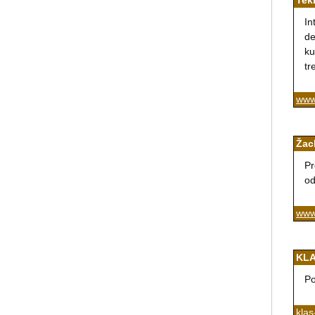
Tek
In
de
ku
tr
www
Žac
Pr
od
www
KL
Po
kla