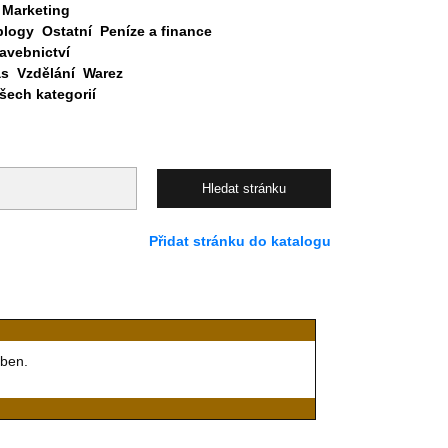
Marketing
blogy
Ostatní
Peníze a finance
avebnictví
as
Vzdělání
Warez
ech kategorií
Přidat stránku do katalogu
eben.