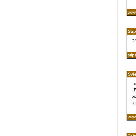
www
Stip
Dá
stip
Svi
Le
LE
bo
li
www.