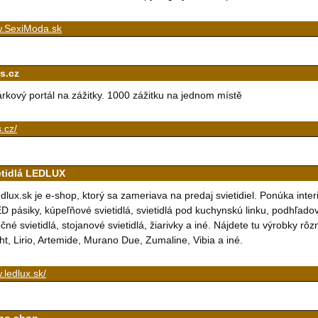
.SexiModa.sk
s.cz
rkový portál na zážitky. 1000 zážitku na jednom místě
s.cz/
etidlá LEDLUX
dlux.sk je e-shop, ktorý sa zameriava na predaj svietidiel. Ponúka inter
D pásiky, kúpeľňové svietidlá, svietidlá pod kuchynskú linku, podhľadové 
čné svietidlá, stojanové svietidlá, žiarivky a iné. Nájdete tu výrobky rôz
ght, Lirio, Artemide, Murano Due, Zumaline, Vibia a iné.
ledlux.sk/