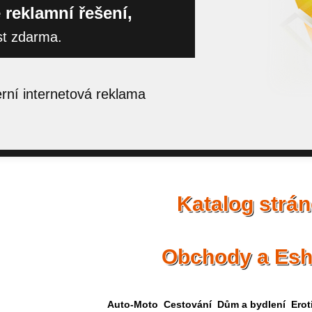
 reklamní řešení,
st zdarma.
ní internetová reklama
Katalog strá
Obchody a Es
Auto-Moto
Cestování
Dům a bydlení
Erot