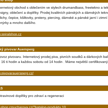
no shop
ternetový obchod s oblečením ve stylech drumandbass, freetekno a tekno 
signy, oblečení a doplňky. Prodej kvalitních pánských a dámských tekn
lichy, čepice, kšiltovky, prsteny, piercing, dámské a pánské jarní i zimní
enýrky a mnoho dalšího.
.spiralshop.cz
ký pivovar Auersperg
ovoz pivovaru. Internetový prodej piva, pivních soudků a dárkových ba
 16 ti hodin a každou sobotu od 14 hodin . Máme největší certifikovaný
.pivovarauersperg.cz/
AS
travinové doplňky pro zdraví a regeneraci
s-shop.cmucharova.cz/?katalog-produktu,10