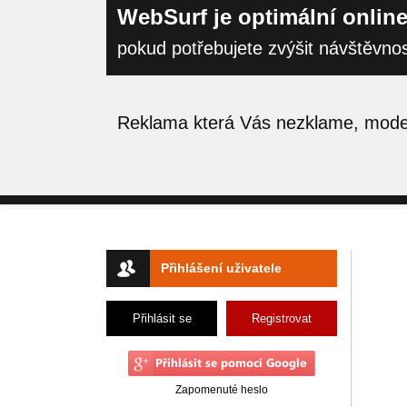
WebSurf je optimální online
pokud potřebujete zvýšit návštěvno
Reklama která Vás nezklame, moder
Přihlášení uživatele
Přihlásit se
Registrovat
Zapomenuté heslo