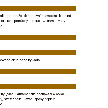
etika pro muže, dekorativní kosmetika, léčebná
, erotické pomůcky. Finclub, Oriflame, Mary
Kč.
mového oleje nebo kyvadla.
ky (ruční i automatické páskovací a balicí
ky, stretch folie, vázací spony, teplem
ví.