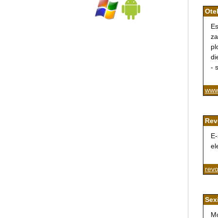
Ote
Es
za
pl
di
- 
www
Revo
E-
el
revo
Sex
Mó