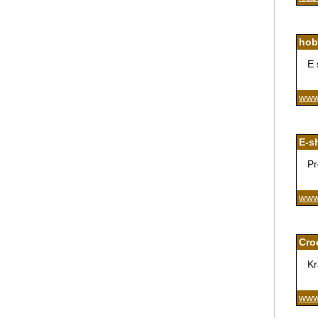
hob
E 
www
E-s
Pr
www
Cro
Kr
www