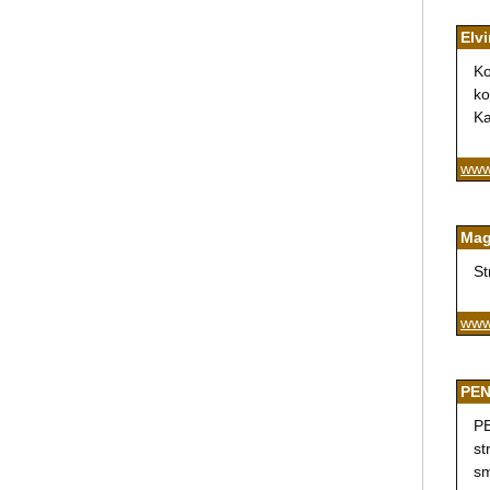
Elv
Ko
ko
Ka
www
Mag
St
www
PENT
PE
st
sm