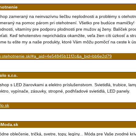
hotnenie
hop zameraný na neinvazívnu liečbu neplodnosti a problémy s otehotn
meraný na pomoc párom pri otehotnení. Všetko pre budúce mamičky! Gé
odnosti, vitamíny pre podporu plodnosti pre mužov aj ženy. Balíček pr
eťati. Keď tehotenstvo neprichádza okamžite, veľa žien cíti úzkosť a st
sme tu ešte my a naše produkty, ktoré Vám môžu pomôcť na ceste k ú
.otehotnenie.sk/#a_aid=4e54845b11f2c&a_bid=bb6e2d79
lo s.r.o.
shop s LED žiarovkami a elektro príslušenstvom. Svietidlá, trubice, lamp
ektro, vypínače, zásuvky, stropné, podhľadové svietidlá, LED panely.
lo.sk
iModa.sk
dne oblečenie, tričká, svetre, topy, legíny... Móda pre Vaše zvodné kriv