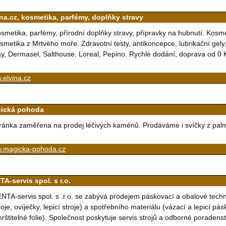
ina.cz, kosmetika, parfémy, doplňky stravy
smetika, parfémy, přírodní doplňky stravy, přípravky na hubnutí. Kosm
smetika z Mrtvého moře. Zdravotní testy, antikoncepce, lubrikační gely
y, Dermasel, Salthouse, Loreal, Pepino. Rychlé dodání, doprava od 0 
.elvina.cz
ická pohoda
ránka zaměřena na prodej léčivých kaménů. Prodáváme i svíčky z pal
.magicka-pohoda.cz
A-servis spol. s r.o.
NTA-servis spol. s .r.o. se zabývá prodejem páskovací a obalové techni
roje, ovíječky, lepicí stroje) a spotřebního materiálu (vázací a lepicí pás
rštitelné folie). Společnost poskytuje servis strojů a odborné poradenst