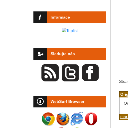
Informace
Sledujte nás
Stra
Ori
WebSurf Browser
Or
mari