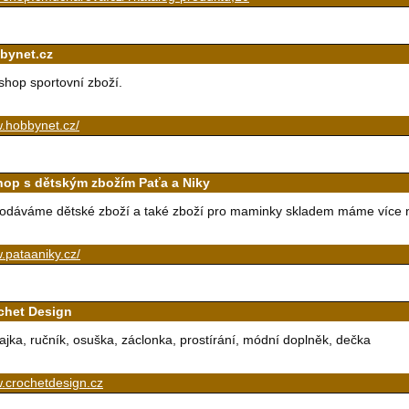
bynet.cz
shop sportovní zboží.
.hobbynet.cz/
hop s dětským zbožím Paťa a Niky
odáváme dětské zboží a také zboží pro maminky skladem máme více n
.pataaniky.cz/
chet Design
ajka, ručník, osuška, záclonka, prostírání, módní doplněk, dečka
.crochetdesign.cz