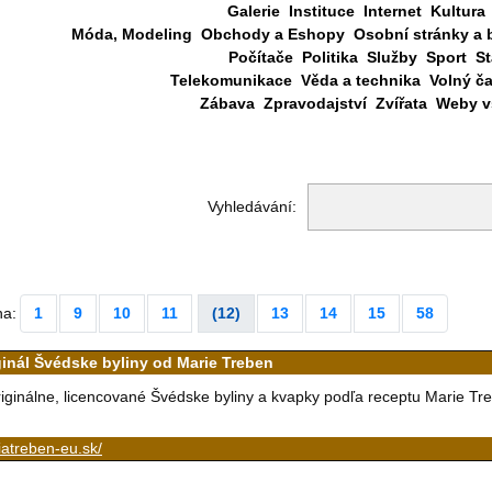
Galerie
Instituce
Internet
Kultura
Móda, Modeling
Obchody a Eshopy
Osobní stránky a 
Počítače
Politika
Služby
Sport
St
Telekomunikace
Věda a technika
Volný č
Zábava
Zpravodajství
Zvířata
Weby vš
Vyhledávání:
na:
1
9
10
11
(12)
13
14
15
58
ginál Švédske byliny od Marie Treben
iginálne, licencované Švédske byliny a kvapky podľa receptu Marie Tr
atreben-eu.sk/