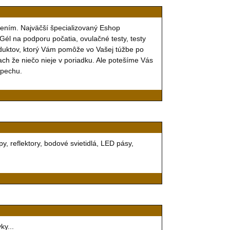
ením. Najväčší špecializovaný Eshop
l na podporu počatia, ovulačné testy, testy
oduktov, ktorý Vám pomôže vo Vašej túžbe po
rach že niečo nieje v poriadku. Ale potešíme Vás
spechu.
y, reflektory, bodové svietidlá, LED pásy,
ky...