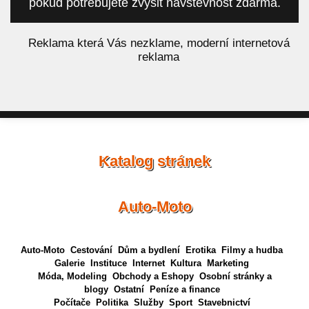
pokud potřebujete zvýšit návštěvnost zdarma.
á
Reklama která Vás nezklame, moderní internetová
reklama
Katalog stránek
Auto-Moto
Auto-Moto
Cestování
Dům a bydlení
Erotika
Filmy a hudba
Galerie
Instituce
Internet
Kultura
Marketing
Móda, Modeling
Obchody a Eshopy
Osobní stránky a
blogy
Ostatní
Peníze a finance
Počítače
Politika
Služby
Sport
Stavebnictví