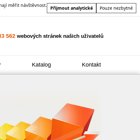
ají měřit návštěvnost.
Přijmout analytické
Pouze nezbytné
33 562
webových stránek našich uživatelů
y
Katalog
Kontakt
Zvýšení
Reklam