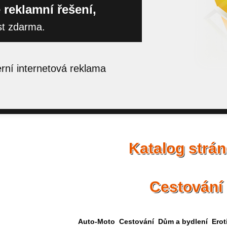
 reklamní řešení,
st zdarma.
ní internetová reklama
Katalog strá
Cestování
Auto-Moto
Cestování
Dům a bydlení
Erot