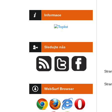
Informace
Sledujte nás
Stra
Stra
WebSurf Browser