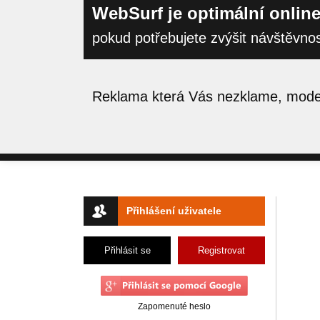
WebSurf je optimální online
pokud potřebujete zvýšit návštěvno
Reklama která Vás nezklame, moder
Přihlášení uživatele
Přihlásit se
Registrovat
Zapomenuté heslo