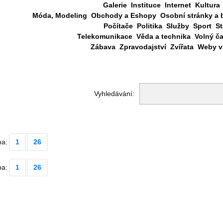
Galerie
Instituce
Internet
Kultura
Móda, Modeling
Obchody a Eshopy
Osobní stránky a 
Počítače
Politika
Služby
Sport
St
Telekomunikace
Věda a technika
Volný č
Zábava
Zpravodajství
Zvířata
Weby vš
Vyhledávání:
na:
1
26
na:
1
26