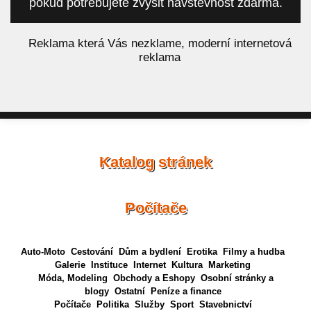
pokud potřebujete zvýšit návštěvnost zdarma.
á
Reklama která Vás nezklame, moderní internetová
reklama
Katalog stránek
Počítače
Auto-Moto
Cestování
Dům a bydlení
Erotika
Filmy a hudba
Galerie
Instituce
Internet
Kultura
Marketing
Móda, Modeling
Obchody a Eshopy
Osobní stránky a
blogy
Ostatní
Peníze a finance
Počítače
Politika
Služby
Sport
Stavebnictví