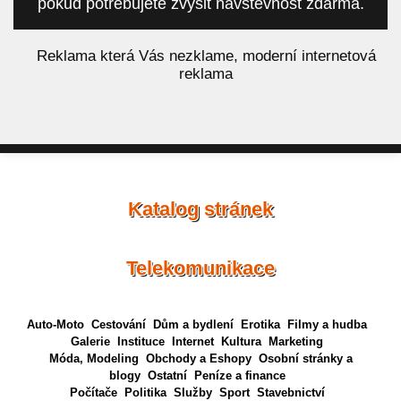
pokud potřebujete zvýšit návštěvnost zdarma.
á
Reklama která Vás nezklame, moderní internetová
reklama
Katalog stránek
Telekomunikace
Auto-Moto
Cestování
Dům a bydlení
Erotika
Filmy a hudba
Galerie
Instituce
Internet
Kultura
Marketing
Móda, Modeling
Obchody a Eshopy
Osobní stránky a
blogy
Ostatní
Peníze a finance
Počítače
Politika
Služby
Sport
Stavebnictví