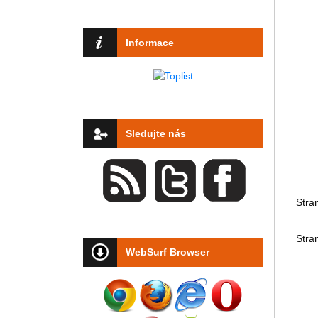
Informace
Sledujte nás
Stra
Stra
WebSurf Browser