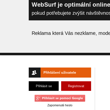
WebSurf je optimální online
pokud potřebujete zvýšit návštěvno
Reklama která Vás nezklame, moder
Přihlášení uživatele
Přihlásit se
Registrovat
Zapomenuté heslo