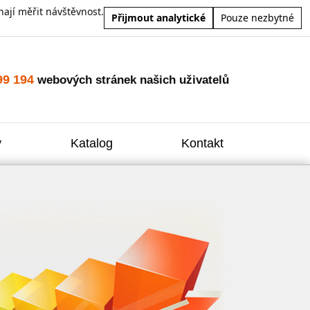
ají měřit návštěvnost.
Přijmout analytické
Pouze nezbytné
99 194
webových stránek našich uživatelů
y
Katalog
Kontakt
Zvýšení
Reklam