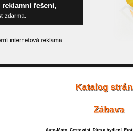
 reklamní řešení,
st zdarma.
ní internetová reklama
Katalog strá
Zábava
Auto-Moto
Cestování
Dům a bydlení
Erot