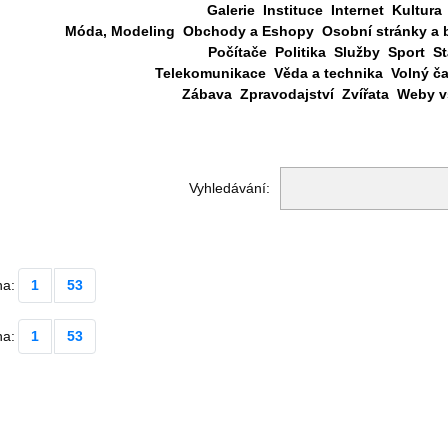
Galerie
Instituce
Internet
Kultura
Móda, Modeling
Obchody a Eshopy
Osobní stránky a 
Počítače
Politika
Služby
Sport
St
Telekomunikace
Věda a technika
Volný č
Zábava
Zpravodajství
Zvířata
Weby vš
Vyhledávání:
na:
1
53
na:
1
53