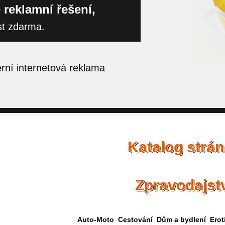
 reklamní řešení,
st zdarma.
ní internetová reklama
Katalog strá
Zpravodajst
Auto-Moto
Cestování
Dům a bydlení
Erot