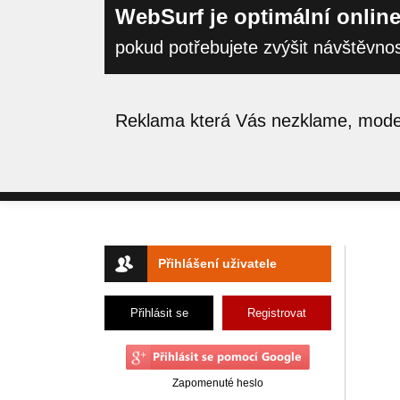
WebSurf je optimální online
pokud potřebujete zvýšit návštěvno
Reklama která Vás nezklame, moder
Přihlášení uživatele
Přihlásit se
Registrovat
Zapomenuté heslo