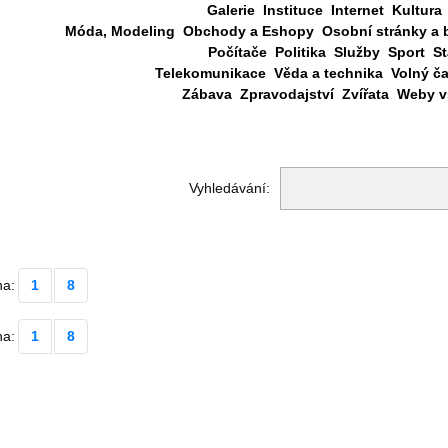
Galerie
Instituce
Internet
Kultura
Móda, Modeling
Obchody a Eshopy
Osobní stránky a 
Počítače
Politika
Služby
Sport
St
Telekomunikace
Věda a technika
Volný č
Zábava
Zpravodajství
Zvířata
Weby vš
Vyhledávání:
na:
1
8
na:
1
8