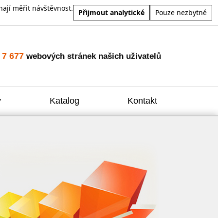
ají měřit návštěvnost.
Přijmout analytické
Pouze nezbytné
7 677
o
webových stránek našich uživatelů
y
Katalog
Kontakt
Zvýšení
Reklam