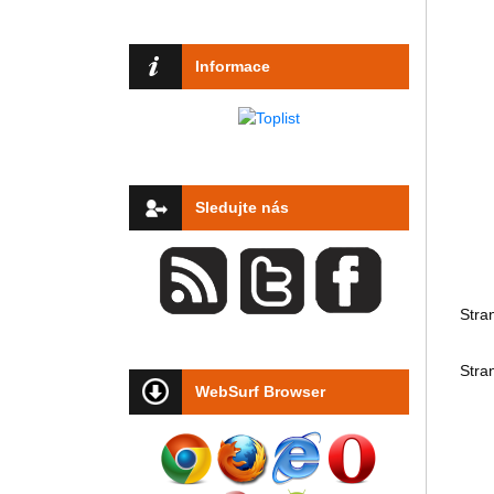
Informace
Sledujte nás
Stra
Stra
WebSurf Browser