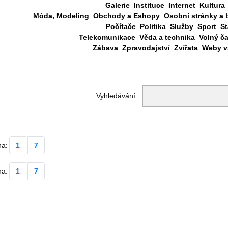
Galerie
Instituce
Internet
Kultura
Móda, Modeling
Obchody a Eshopy
Osobní stránky a 
Počítače
Politika
Služby
Sport
St
Telekomunikace
Věda a technika
Volný č
Zábava
Zpravodajství
Zvířata
Weby vš
Vyhledávání:
na:
1
7
na:
1
7