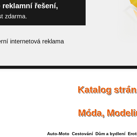
 reklamní řešení,
st zdarma.
ní internetová reklama
Katalog strá
Móda, Modeli
Auto-Moto
Cestování
Dům a bydlení
Erot