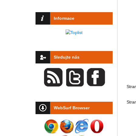
Informace
Sledujte nás
Stra
Stra
WebSurf Browser