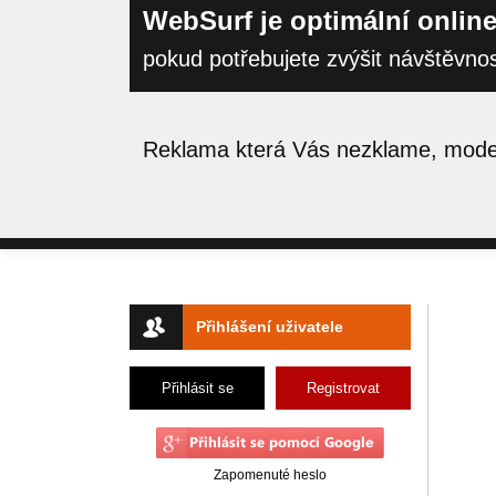
WebSurf je optimální online
pokud potřebujete zvýšit návštěvno
Reklama která Vás nezklame, moder
Přihlášení uživatele
Přihlásit se
Registrovat
Zapomenuté heslo