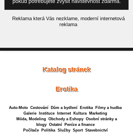
pokud potřebujete zvýšit návštěvnost zdarma.
á
Reklama která Vás nezklame, moderní internetová
reklama
Katalog stránek
Erotika
Auto-Moto
Cestování
Dům a bydlení
Erotika
Filmy a hudba
Galerie
Instituce
Internet
Kultura
Marketing
Móda, Modeling
Obchody a Eshopy
Osobní stránky a
blogy
Ostatní
Peníze a finance
Počítače
Politika
Služby
Sport
Stavebnictví