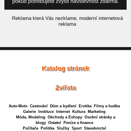
pokud potřebujete zvýšit návštěvnost zdarma.
á
Reklama která Vás nezklame, moderní internetová
reklama
Katalog stránek
Zvířata
Auto-Moto
Cestování
Dům a bydlení
Erotika
Filmy a hudba
Galerie
Instituce
Internet
Kultura
Marketing
Móda, Modeling
Obchody a Eshopy
Osobní stránky a
blogy
Ostatní
Peníze a finance
Počítače
Politika
Služby
Sport
Stavebnictví